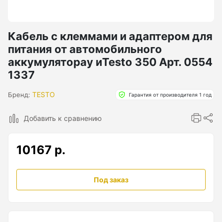
Бензиновые генераторы серии Lite
Показать еще
Кабель с клеммами и адаптером для
питания от автомобильного
аккумуляторау иTesto 350 Арт. 0554
Дальномеры
1337
Дальномеры рулетки лазерные
TESTO
Бренд:
Гарантия от производителя 1 год
Дальномеры оптические для охоты
Добавить к сравнению
Лазерный датчик расстояния
10167 р.
Дорожные колеса (курвиметры)
Под заказ
Аксессуары к дорожным колесам
Колесо измерительное