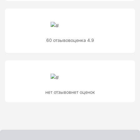
Теодолиты оптические
Теодолиты электронные
Туристические навигаторы и компасы
60 отзывов
оценка 4.9
Компас
Навигатор
Угломеры и уровни
нет отзывов
нет оценок
Угломеры ADA — серии AngleRuler и AngleMeter для
точного измерения углов в Краснодаре
Уровни ADA — пузырьковые и электронные уровни
официального дилера ADA Instruments
Уровни AMO