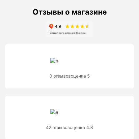
Рейки с BAR-кодом
Отзывы о магазине
Рейки AMO
Рейки RGK
Показать еще
Рулетки
8 отзывов
оценка 5
Измерительная рулетка
Измерительная рулетка С ПОВЕРКОЙ
Теодолиты
42 отзывов
оценка 4.8
Аксессуары для теодолитов